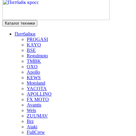
Каталог техники
Питбайки
PROGASI
KAYO
BSE
Regulmoto
TMBK
OXO
Apollo
KEWS
Motoland
YACOTA
APOLLINO
FX MOTO
Avantis
Wels
ZUUMAV
Brz
Ataki
FullCrew