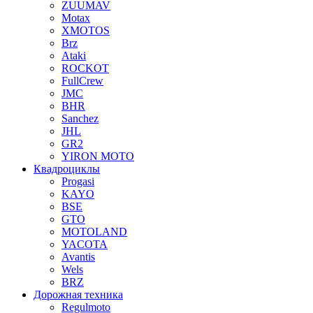
ZUUMAV
Motax
XMOTOS
Brz
Ataki
ROCKOT
FullCrew
JMC
BHR
Sanchez
JHL
GR2
YIRON MOTO
Квадроциклы
Progasi
KAYO
BSE
GTO
MOTOLAND
YACOTA
Avantis
Wels
BRZ
Дорожная техника
Regulmoto