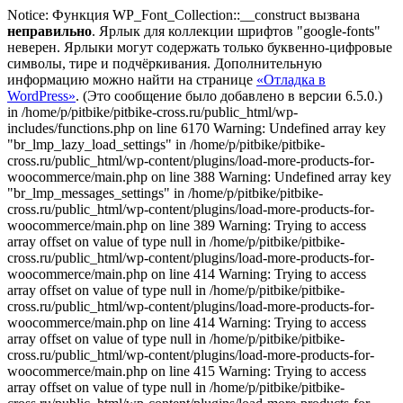
Notice: Функция WP_Font_Collection::__construct вызвана
неправильно
. Ярлык для коллекции шрифтов "google-fonts"
неверен. Ярлыки могут содержать только буквенно-цифровые
символы, тире и подчёркивания. Дополнительную
информацию можно найти на странице
«Отладка в
WordPress»
. (Это сообщение было добавлено в версии 6.5.0.)
in /home/p/pitbike/pitbike-cross.ru/public_html/wp-
includes/functions.php on line 6170
Warning: Undefined array key
"br_lmp_lazy_load_settings" in /home/p/pitbike/pitbike-
cross.ru/public_html/wp-content/plugins/load-more-products-for-
woocommerce/main.php on line 388 Warning: Undefined array key
"br_lmp_messages_settings" in /home/p/pitbike/pitbike-
cross.ru/public_html/wp-content/plugins/load-more-products-for-
woocommerce/main.php on line 389 Warning: Trying to access
array offset on value of type null in /home/p/pitbike/pitbike-
cross.ru/public_html/wp-content/plugins/load-more-products-for-
woocommerce/main.php on line 414 Warning: Trying to access
array offset on value of type null in /home/p/pitbike/pitbike-
cross.ru/public_html/wp-content/plugins/load-more-products-for-
woocommerce/main.php on line 414 Warning: Trying to access
array offset on value of type null in /home/p/pitbike/pitbike-
cross.ru/public_html/wp-content/plugins/load-more-products-for-
woocommerce/main.php on line 415 Warning: Trying to access
array offset on value of type null in /home/p/pitbike/pitbike-