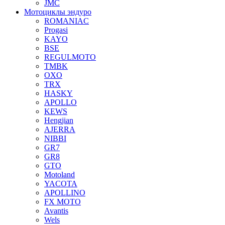
JMC
Мотоциклы эндуро
ROMANIAC
Progasi
KAYO
BSE
REGULMOTO
TMBK
OXO
TRX
HASKY
APOLLO
KEWS
Hengjian
AJERRA
NIBBI
GR7
GR8
GTO
Motoland
YACOTA
APOLLINO
FX MOTO
Avantis
Wels