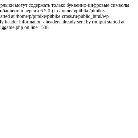
 Ярлыки могут содержать только буквенно-цифровые символы,
авлено в версии 6.5.0.) in /home/p/pitbike/pitbike-
arted at /home/p/pitbike/pitbike-cross.ru/public_html/wp-
 header information - headers already sent by (output started at
luggable.php on line 1538