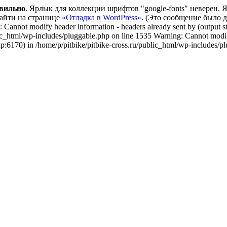
вильно
. Ярлык для коллекции шрифтов "google-fonts" неверен.
айти на странице
«Отладка в WordPress»
. (Это сообщение было доб
 Cannot modify header information - headers already sent by (output st
lic_html/wp-includes/pluggable.php on line 1535 Warning: Cannot modify
hp:6170) in /home/p/pitbike/pitbike-cross.ru/public_html/wp-includes/p