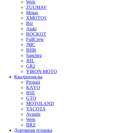
Wels
ZUUMAV
Motax
XMOTOS
Brz
Ataki
ROCKOT
FullCrew
JMC
BHR
Sanchez
JHL
GR2
YIRON MOTO
Квадроциклы
Progasi
KAYO
BSE
GTO
MOTOLAND
YACOTA
Avantis
Wels
BRZ
Дорожная техника