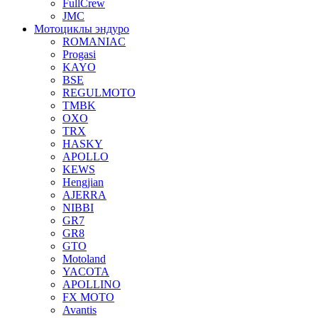
FullCrew
JMC
Мотоциклы эндуро
ROMANIAC
Progasi
KAYO
BSE
REGULMOTO
TMBK
OXO
TRX
HASKY
APOLLO
KEWS
Hengjian
AJERRA
NIBBI
GR7
GR8
GTO
Motoland
YACOTA
APOLLINO
FX MOTO
Avantis