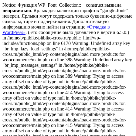
Notice: Функция WP_Font_Collection::__construct вызвана
неправильно
. Ярлык для коллекции шрифтов "google-fonts"
неверен. Ярлыки могут содержать только буквенно-цифровые
символы, тире и подчёркивания. Дополнительную
информацию можно найти на странице
«Отладка в
WordPress»
. (Это сообщение было добавлено в версии 6.5.0.)
in /home/p/pitbike/pitbike-cross.ru/public_html/wp-
includes/functions.php on line 6170
Warning: Undefined array key
"br_lmp_lazy_load_settings" in /home/p/pitbike/pitbike-
cross.ru/public_html/wp-content/plugins/load-more-products-for-
woocommerce/main.php on line 388 Warning: Undefined array key
"br_lmp_messages_settings" in /home/p/pitbike/pitbike-
cross.ru/public_html/wp-content/plugins/load-more-products-for-
woocommerce/main.php on line 389 Warning: Trying to access
array offset on value of type null in /home/p/pitbike/pitbike-
cross.ru/public_html/wp-content/plugins/load-more-products-for-
woocommerce/main.php on line 414 Warning: Trying to access
array offset on value of type null in /home/p/pitbike/pitbike-
cross.ru/public_html/wp-content/plugins/load-more-products-for-
woocommerce/main.php on line 414 Warning: Trying to access
array offset on value of type null in /home/p/pitbike/pitbike-
cross.ru/public_html/wp-content/plugins/load-more-products-for-
woocommerce/main.php on line 415 Warning: Trying to access
array offset on value of type null in /home/p/pitbike/pitbike-