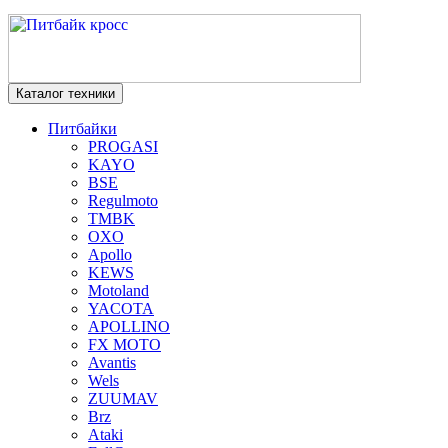
Каталог техники
Питбайки
PROGASI
KAYO
BSE
Regulmoto
TMBK
OXO
Apollo
KEWS
Motoland
YACOTA
APOLLINO
FX MOTO
Avantis
Wels
ZUUMAV
Brz
Ataki